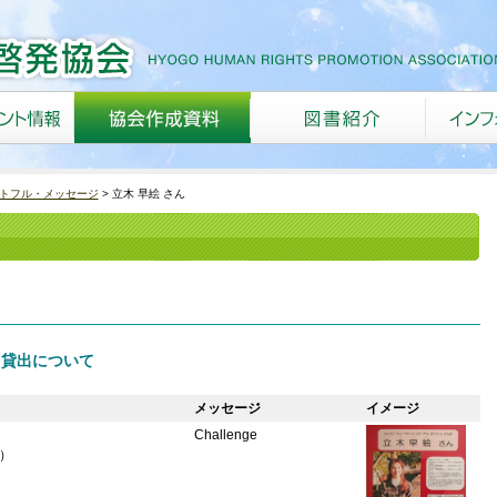
トフル・メッセージ
立木 早絵 さん
 貸出について
メッセージ
イメージ
Challenge
）