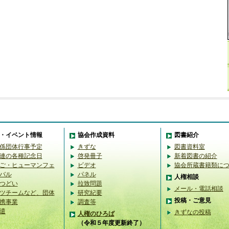
・イベント情報
協会作成資料
図書紹介
係団体行事予定
きずな
図書資料室
連の各種記念日
啓発冊子
新着図書の紹介
ご・ヒューマンフェ
ビデオ
協会所蔵書籍類に
バル
パネル
人権相談
つどい
拉致問題
メール・電話相談
ツチームなど、団体
研究紀要
投稿・ご意見
携事業
調査等
遣
きずなの投稿
人権のひろば
（令和５年度更新終了）