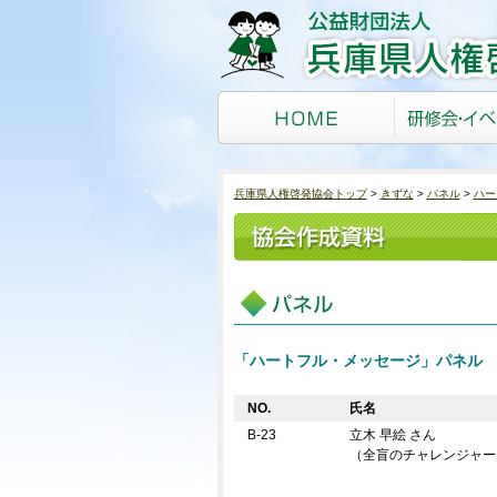
兵庫県人権啓発協会トップ
きずな
パネル
ハー
「ハートフル・メッセージ」パネル
NO.
氏名
B-23
立木 早絵 さん
（全盲のチャレンジャー