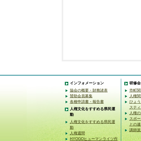
インフォメーション
研修会
協会の概要・財務諸表
市町関
賛助会員募集
人権関
各種申請書・報告書
ひょう
スティ
人権文化をすすめる県民運
人権の
動
スポー
人権文化をすすめる県民運
との連
動
講師派
人権週間
HYOGOヒューマンライツ作