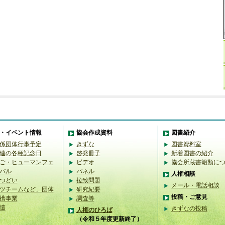
・イベント情報
協会作成資料
図書紹介
係団体行事予定
きずな
図書資料室
連の各種記念日
啓発冊子
新着図書の紹介
ご・ヒューマンフェ
ビデオ
協会所蔵書籍類に
バル
パネル
人権相談
つどい
拉致問題
メール・電話相談
ツチームなど、団体
研究紀要
投稿・ご意見
携事業
調査等
遣
きずなの投稿
人権のひろば
（令和５年度更新終了）