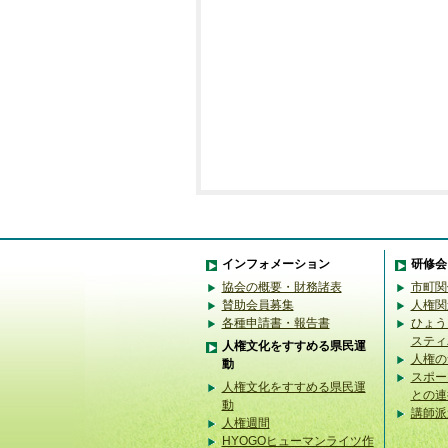
インフォメーション
研修会
協会の概要・財務諸表
市町関
賛助会員募集
人権関
各種申請書・報告書
ひょう
スティ
人権文化をすすめる県民運
人権の
動
スポー
人権文化をすすめる県民運
との連
動
講師派
人権週間
HYOGOヒューマンライツ作