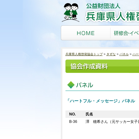
兵庫県人権啓発協会トップ
きずな
パネル
ハー
「ハートフル・メッセージ」パネル
NO.
氏名
B-36
澤 穂希さん（元サッカー女子