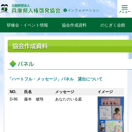
インフォメーション
メニュー
研修会・イベント情報
協会作成資料
のじぎく会館
「ハートフル・メッセージ」パネル 貸出について
NO.
氏名
メッセージ
イメージ
D-86
藤本 健翔
あなたのいる庭