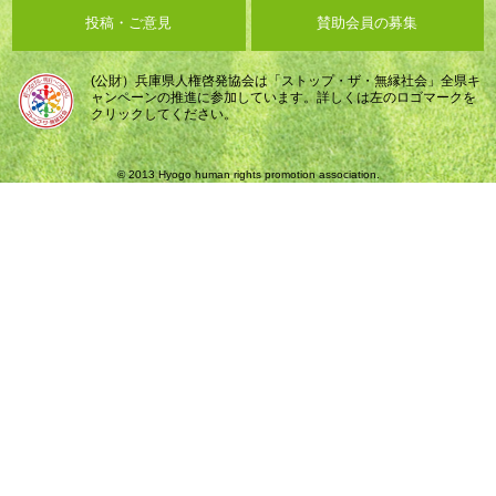
投稿・ご意見
賛助会員の募集
(公財）兵庫県人権啓発協会は「ストップ・ザ・無縁社会」全県キ
ャンペーンの推進に参加しています。詳しくは左のロゴマークを
クリックしてください。
© 2013 Hyogo human rights promotion association.