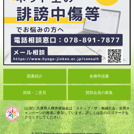
図書紹介
各種申請書
投稿・ご意見
賛助会員の募集
(公財）兵庫県人権啓発協会は「ストップ・ザ・無縁社会」全県キ
ャンペーンの推進に参加しています。詳しくは左のロゴマークを
クリックしてください。
© 2013 Hyogo human rights promotion association.