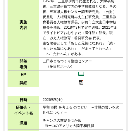
1957年 三重県伊賀市に生まれる。大学卒業
後、三重県伊賀市内の中学校教員となる。その
後、三重県人権センター調査研究員、（公財）
反差別・人権研究所みえ主任研究員、三重県教
実施
育委員会人権教育課長、伊賀市立大山田中学校
内容
校長を務め、2018年3月で定年退職。2021年ま
でライトピアおおやまだ（隣保館）館長。現
在、みえ人権教育・啓発研究会 代表。
主な著書として「あした元気になあれ」「続・
あした元気になあれ」「だまってられへん」
「へこたれへん」がある。
開催
三田市まちづくり協働センター
（多目的ホール）
場所
HP
詳細
日時
2026/8/8(土)
研修会・
平和 市民 を考える のつどい ～非戦の誓いを次
世代につなぐ～
イベント名
チャンスの前髪をつかめ
演題
- ヨーコのアメリカ大陸平和行脚 -