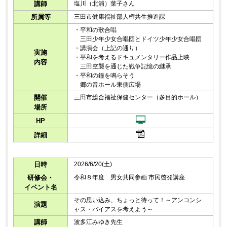
講師
塩川（北浦）葉子さん
所属等
三田市健康福祉部人権共生推進課
・平和の歌合唱
三田少年少女合唱団とドイツ少年少女合唱団
・講演会（上記の通り）
実施
・平和を考えるドキュメンタリー作品上映
内容
三田空襲を通じた戦争記憶の継承
・平和の鐘を鳴らそう
郷の音ホール東側広場
開催
三田市総合福祉保健センター（多目的ホール）
場所
HP
詳細
日時
2026/6/20(土)
研修会・
令和８年度 男女共同参画 市民啓発講座
イベント名
その思い込み、ちょっと待って！～アンコンシ
演題
ャス・バイアスを考えよう～
講師
波多江みゆき先生