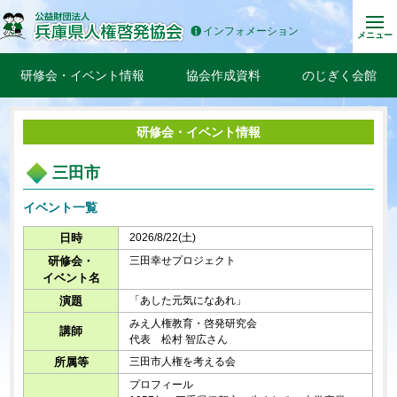
インフォメーション
メニュー
研修会・イベント情報
協会作成資料
のじぎく会館
研修会・イベント情報
三田市
イベント一覧
日時
2026/8/22(土)
研修会・
三田幸せプロジェクト
イベント名
演題
「あした元気になあれ」
みえ人権教育・啓発研究会
講師
代表 松村 智広さん
所属等
三田市人権を考える会
プロフィール